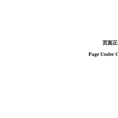
页面正
Page Under Co