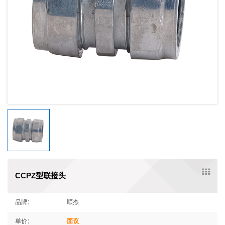
CCPZ型联接头
品牌：
顺杰
单价：
面议